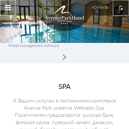
КОНТАКТЫ
Hotel management software
SPA
К Вашим услугам в гостиничном комплексе
Avenue Park имеется Wellness-Spa.
Посетителям предлагаются: русская баня,
финская сауна, турецкий хамам, джакузи,