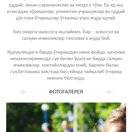
оддий, лекин саранжомлик ва меҳрга тўла. Бу ер иш
юзасидан кўришилар, романтик учрашувлар ва оддий
дўстона ўтиришлар ўтказиш учун жуда қулай.
Биз охирги мижозга ишлаймиз. Бар – алкогол ва
салқин ичимликлар танловига жуда бой.
Қуруқликдаги барда ўтиришдан нима фойда, қачонки
меҳмонларимизда сув билан ўралган барда салқин
ичимликлар, коктейллардан ичиб, бармен билан
суҳбатлашиш вақтида бассейнда чайқалиб ўтириш
имкони бўлганда.
ФОТОГАЛЕРЕЯ