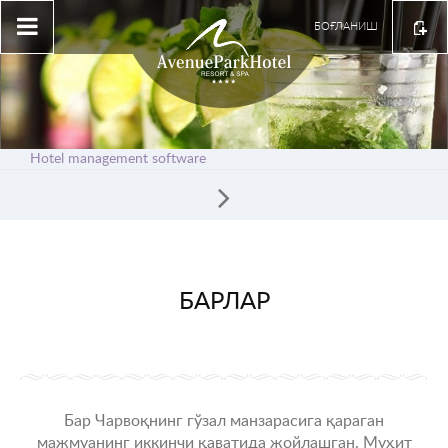
БОҒЛАНИШ
Hotel management software
БАРЛАР
Бар Чарвоқнинг гўзал манзарасига қараган
мажмуанинг иккинчи қаватида жойлашган. Муҳит