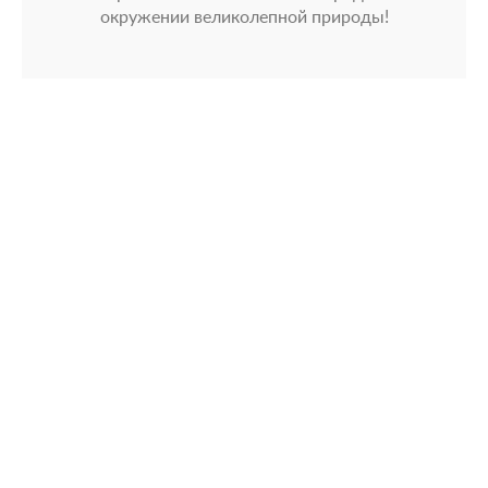
окружении великолепной природы!
Видео
© Avenue Park Hotel 2026