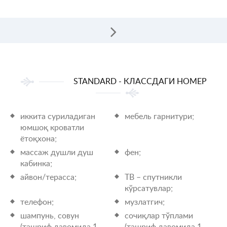
STANDARD - КЛАССДАГИ НОМЕР
иккита суриладиган
мебель гарнитури;
юмшоқ кроватли
ётоқхона;
массаж душли душ
фен;
кабинка;
айвон/терасса;
ТВ – спутникли
кўрсатувлар;
телефон;
музлатгич;
шампунь, совун
сочиқлар тўплами