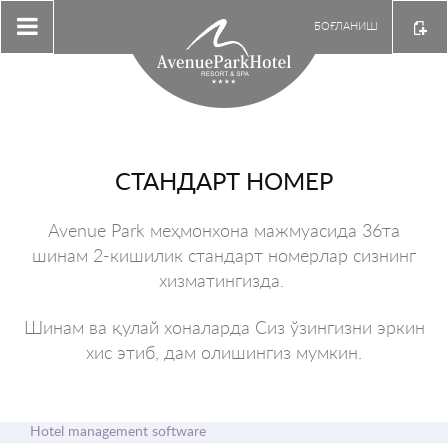
БОҒЛАНИШ
СТАНДАРТ НОМЕР
Avenue Park меҳмонхона мажмуасида 36та
шинам 2-кишилик стандарт номерлар сизнинг
хизматингизда.
Шинам ва қулай хоналарда Сиз ўзингизни эркин
хис этиб, дам олишингиз мумкин.
Hotel management software