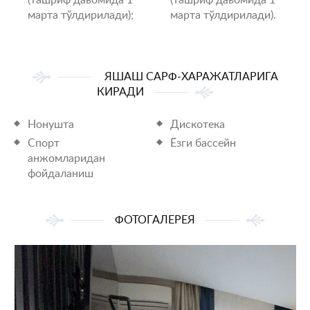
(ташриф давомида 1
(ташриф давомида 1
марта тўлдирилади);
марта тўлдирилади).
ЯШАШ САРФ-ХАРАЖАТЛАРИГА
КИРАДИ
Нонушта
Дискотека
Спорт
Ёзги бассейн
анжомларидан
фойдаланиш
ФОТОГАЛЕРЕЯ