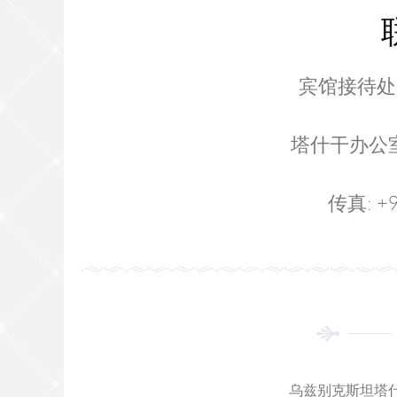
宾馆接待处: +
塔什干办公室: +
传真: +9
乌兹别克斯坦塔