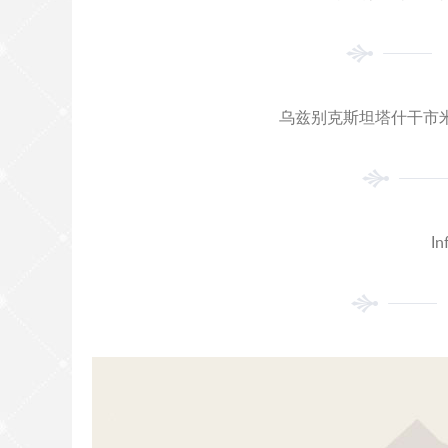
乌兹别克斯坦塔什干市米
In